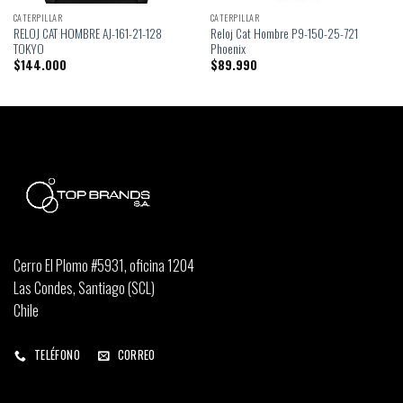
CATERPILLAR
CATERPILLAR
RELOJ CAT HOMBRE AJ-161-21-128
Reloj Cat Hombre P9-150-25-721
TOKYO
Phoenix
$
144.000
$
89.990
Cerro El Plomo #5931, oficina 1204
Las Condes, Santiago (SCL)
Chile
TELÉFONO
CORREO